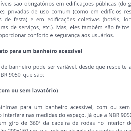
íveis são obrigatórios em edificações públicas (do 
e), privadas de uso comum (como em edifícios resi
 de festa) e em edificações coletivas (hotéis, loca
oras de serviços, etc.). Mas, eles também são feito
oporcionar conforto e segurança aos usuários.
jeto para um banheiro acessível
 de banheiro pode ser variável, desde que respeite 
BR 9050, que são: 
(com ou sem lavatório)
nimas para um banheiro acessível, com ou sem p
 interfere nas medidas do espaço. Já que a NBR 9050
um giro de 360º da cadeira de rodas no interior do
o 200x150 cm, e surgiram através da escolha do vaso