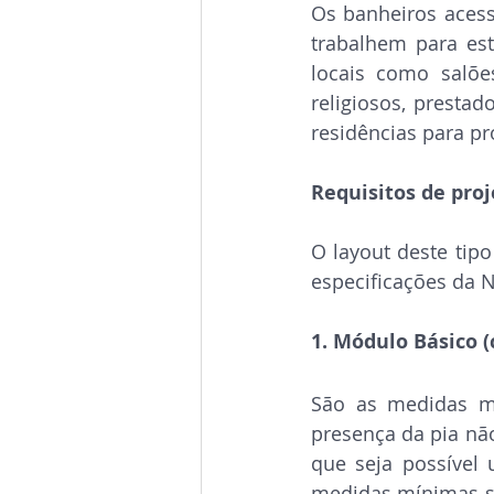
Os banheiros acess
trabalhem para est
locais como salões
religiosos, prestad
residências para pr
Requisitos de pro
O layout deste tipo
especificações da N
1. Módulo Básico 
São as medidas mí
presença da pia não
que seja possível 
medidas mínimas sã