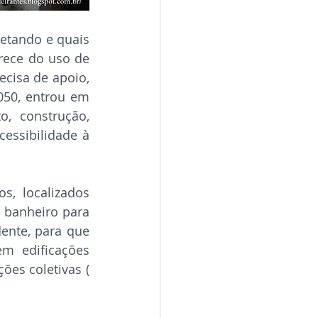
etando e quais 
ece do uso de 
cisa de apoio, 
50, entrou em 
, construção, 
essibilidade à 
, localizados 
 banheiro para 
ente, para que 
m edificações 
ões coletivas ( 