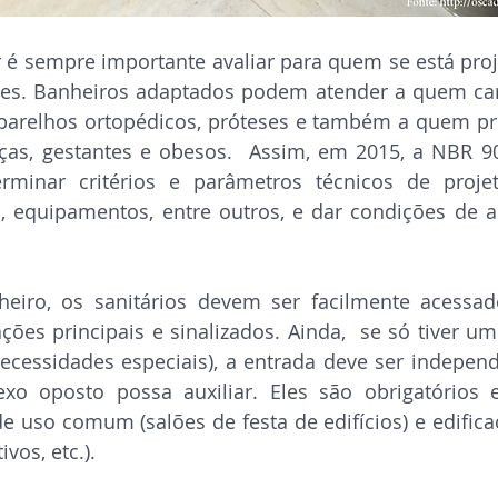
 é sempre importante avaliar para quem se está proj
des. Banheiros adaptados podem atender a quem car
aparelhos ortopédicos, próteses e também a quem pre
ças, gestantes e obesos.  Assim, em 2015, a NBR 90
rminar critérios e parâmetros técnicos de projeto
, equipamentos, entre outros, e dar condições de ac
eiro, os sanitários devem ser facilmente acessados
ções principais e sinalizados. Ainda,  se só tiver um
ecessidades especiais), a entrada deve ser independ
o oposto possa auxiliar. Eles são obrigatórios e
de uso comum (salões de festa de edifícios) e edificaç
ivos, etc.).