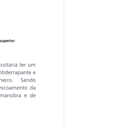
sitaria ter um 
iderrapante e 
eiro.  Sendo 
escoamento da 
 manobra e de 