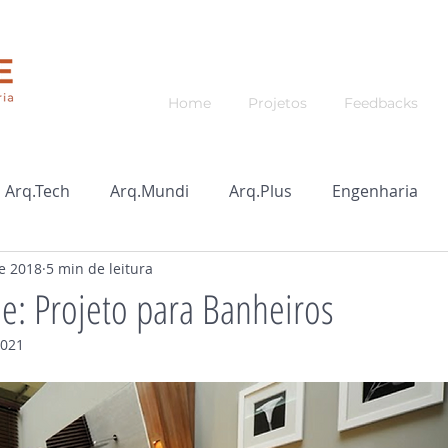
Home
Projetos
Feedbacks
Arq.Tech
Arq.Mundi
Arq.Plus
Engenharia
de 2018
5 min de leitura
de: Projeto para Banheiros
2021