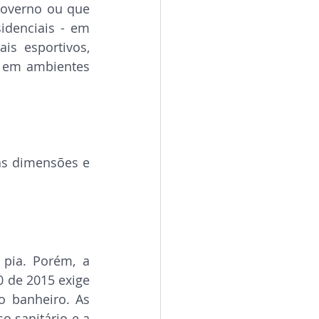
governo ou que 
denciais - em 
is esportivos, 
s em ambientes 
as dimensões e 
ia. Porém, a 
 de 2015 exige 
 banheiro. As 
 sanitário e a 