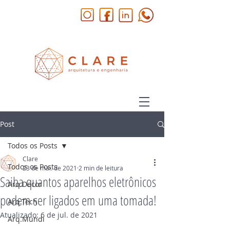
Post
Todos os Posts
Clare
Todos os Posts
23 de mai. de 2021
2 min de leitura
Saiba quantos aparelhos eletrônicos
Arq.Decor
podem ser ligados em uma tomada!
Arq.Tech
Atualizado:
6 de jul. de 2021
Arq.Mundi